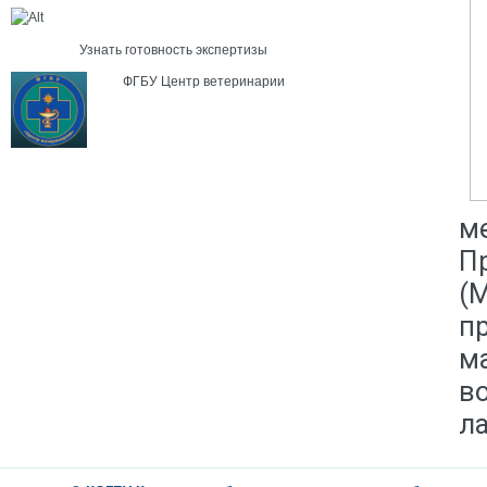
Узнать готовность экспертизы
ФГБУ Центр ветеринарии
м
П
(
п
м
в
л