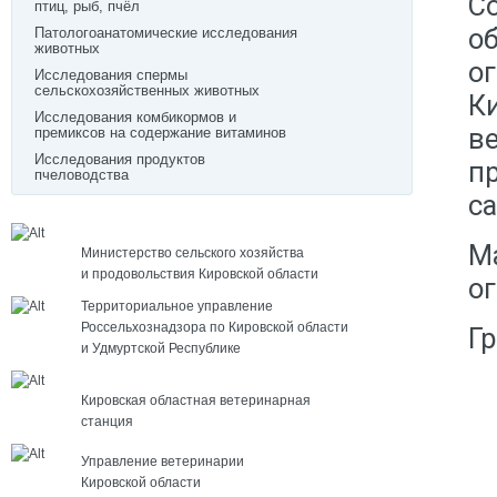
С
птиц, рыб, пчёл
о
Патологоанатомические исследования
животных
о
Исследования спермы
сельскохозяйственных животных
К
Исследования комбикормов и
в
премиксов на содержание витаминов
Исследования продуктов
п
пчеловодства
с
М
Министерство сельского хозяйства
и продовольствия Кировской области
о
Территориальное управление
Россельхознадзора по Кировской области
Г
и Удмуртской Республике
Кировская областная ветеринарная
станция
Управление ветеринарии
Кировской области