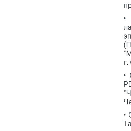
пр
•
л
э
(
"
г.
•
Р
"Ч
Ч
•
Т