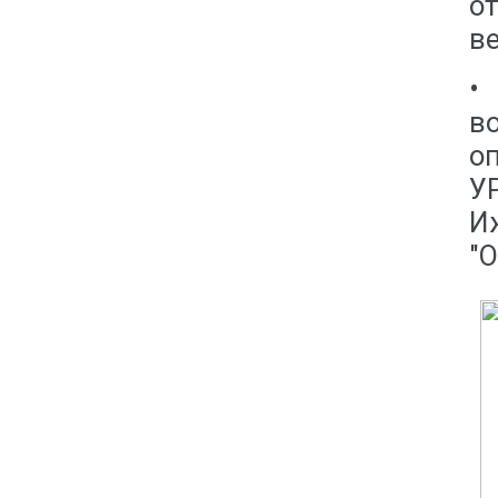
о
ве
•
в
о
У
И
"О