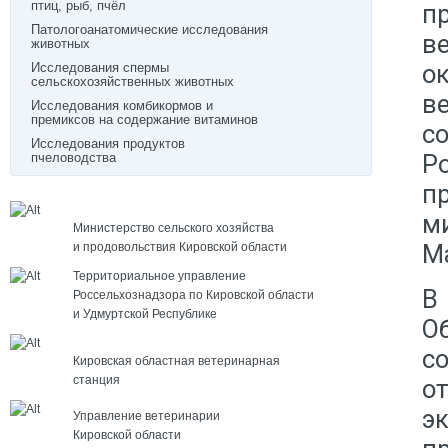
птиц, рыб, пчёл
п
Патологоанатомические исследования
в
животных
о
Исследования спермы
сельскохозяйственных животных
в
Исследования комбикормов и
премиксов на содержание витаминов
с
Исследования продуктов
Р
пчеловодства
п
м
Министерство сельского хозяйства
М
и продовольствия Кировской области
Территориальное управление
В
Россельхознадзора по Кировской области
и Удмуртской Республике
О
с
Кировская областная ветеринарная
станция
о
э
Управление ветеринарии
Кировской области