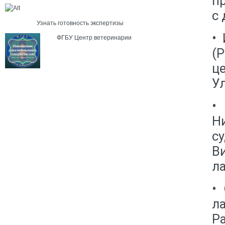
п
с
Узнать готовность экспертизы
•
ФГБУ Центр ветеринарии
(
ц
У
•
Н
с
В
ла
•
л
Р