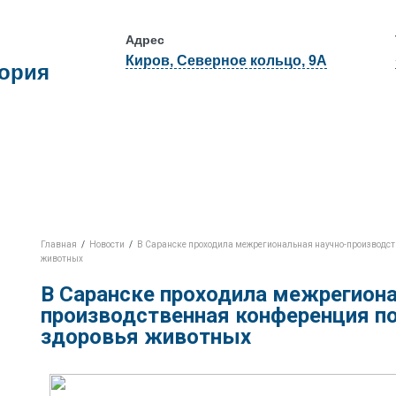
Адрес
Киров, Северное кольцо, 9А
тория
Полезная информация
Прейскурант
Новости
Главная
/
Новости
/
В Саранске проходила межрегиональная научно-производст
животных
В Саранске проходила межрегиона
производственная конференция п
здоровья животных